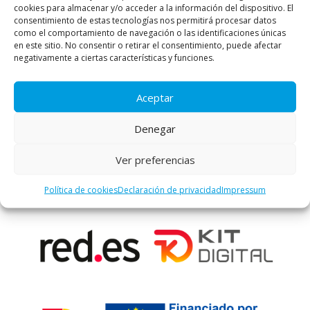
cookies para almacenar y/o acceder a la información del dispositivo. El
consentimiento de estas tecnologías nos permitirá procesar datos
como el comportamiento de navegación o las identificaciones únicas
en este sitio. No consentir o retirar el consentimiento, puede afectar
negativamente a ciertas características y funciones.
PROGRAMA KIT DIGITAL COFINANCIADO POR LOS
FONDOS NEXT GENERATION (EU) DEL MECANISMO
DE RECUPERACIÓN Y RESILENCIA
Aceptar
Denegar
Ver preferencias
Política de cookies
Declaración de privacidad
Impressum